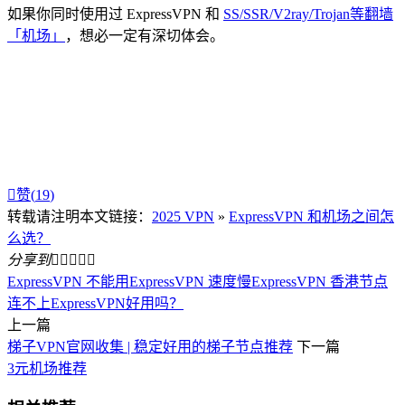
如果你同时使用过 ExpressVPN 和
SS/SSR/V2ray/Trojan等翻墙
「机场」
，想必一定有深切体会。

赞(
19
)
转载请注明本文链接：
2025 VPN
»
ExpressVPN 和机场之间怎
么选？
分享到





ExpressVPN 不能用
ExpressVPN 速度慢
ExpressVPN 香港节点
连不上
ExpressVPN好用吗？
上一篇
梯子VPN官网收集 | 稳定好用的梯子节点推荐
下一篇
3元机场推荐