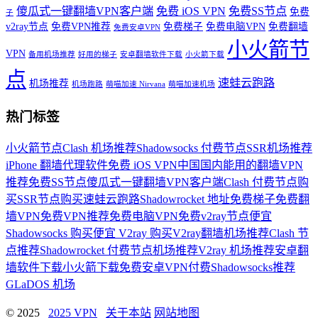
傻瓜式一键翻墙VPN客户端
免费 iOS VPN
免费SS节点
免费
子
v2ray节点
免费VPN推荐
免费梯子
免费电脑VPN
免费翻墙
免费安卓VPN
小火箭节
VPN
备用机场推荐
好用的梯子
安卓翻墙软件下载
小火箭下载
点
速蛙云跑路
机场推荐
机场跑路
萌喵加速 Nirvana
萌喵加速机场
热门标签
小火箭节点
Clash 机场推荐
Shadowsocks 付费节点
SSR机场推荐
iPhone 翻墙代理软件
免费 iOS VPN
中国国内能用的翻墙VPN
推荐
免费SS节点
傻瓜式一键翻墙VPN客户端
Clash 付费节点购
买
SSR节点购买
速蛙云跑路
Shadowrocket 地址
免费梯子
免费翻
墙VPN
免费VPN推荐
免费电脑VPN
免费v2ray节点
便宜
Shadowsocks 购买
便宜 V2ray 购买
V2ray翻墙机场推荐
Clash 节
点推荐
Shadowrocket 付费节点
机场推荐
V2ray 机场推荐
安卓翻
墙软件下载
小火箭下载
免费安卓VPN
付费Shadowsocks推荐
GLaDOS 机场
© 2025
2025 VPN
关于本站
网站地图