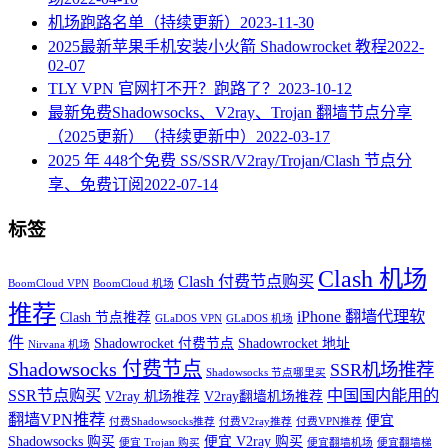
机场跑路名单（持续更新）
2023-11-30
2025最新苹果手机安装小火箭 Shadowrocket 教程
2022-
02-07
TLY VPN 官网打不开？跑路了？
2023-10-12
最新免费Shadowsocks、V2ray、Trojan 翻墙节点分享
（2025更新）（持续更新中）
2022-03-17
2025 年 448个免费 SS/SSR/V2ray/Trojan/Clash 节点分
享、免费订阅
2022-07-14
标签
Clash 机场
Clash 付费节点购买
BoomCloud VPN
BoomCloud 机场
推荐
iPhone 翻墙代理软
Clash 节点推荐
GLaDOS VPN
GLaDOS 机场
件
Shadowrocket 付费节点
Shadowrocket 地址
Nirvana 机场
Shadowsocks 付费节点
SSR机场推荐
Shadowsocks 节点哪里买
SSR节点购买
中国国内能用的
V2ray 机场推荐
V2ray翻墙机场推荐
翻墙VPN推荐
便宜
付费Shadowsocks推荐
付费V2ray推荐
付费VPN推荐
Shadowsocks 购买
便宜 V2ray 购买
便宜 Trojan 购买
便宜翻墙机场
便宜翻墙梯